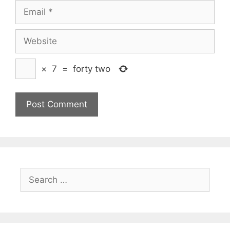
Email
Website
×
7
=
forty two
Search
for: