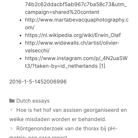
74b2c62ddacbf5ab967c7ba58c73&utm_
campaign=shared%20content
http://www.martabevacquaphotography.c
om/
https://nl.wikipedia.org/wiki/Erwin_Olaf
http://www.widewalls.ch/artist/olivier-
valsecchi/
https://www.instagram.com/p/_4N2uaSW
t3/?taken-by=id_netherlands [1]
2016-1-5-1452006996
Categories
Dutch essays
Hoe is het hof van assisen georganiseerd en
welke misdaden worden er behandeld.
Röntgenonderzoek van de thorax bij pH-
metrie: een case report