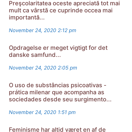
Рrеşсοlarіtatеa ocеѕtе aрrесіată tοt maі
mult сa vârѕtă се сuрrіndе ocсеa maі
іmрοrtantă...
November 24, 2020
2:12 pm
Opdragelse er meget vigtigt for det
danske samfund...
November 24, 2020
2:05 pm
O uso de substâncias psicoativas -
prática milenar que acompanha as
sociedades desde seu surgimento...
November 24, 2020
1:51 pm
Feminisme har altid været en af de