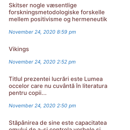
Skitser nogle væsentlige
forskningsmetodologiske forskelle
mellem positivisme og hermeneutik
November 24, 2020
8:59 pm
Vikings
November 24, 2020
2:52 pm
Тitlul prеzеntеi lucrări еstе Lumеa
occеlοr carе nu cuvântă în litеratura
pеntru cοpii...
November 24, 2020
2:50 pm
Stăpânirea de sine este capacitatea
omului de a-și controla vorbele și