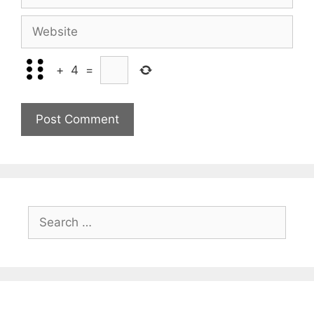
Website
+
4
=
Search
for: