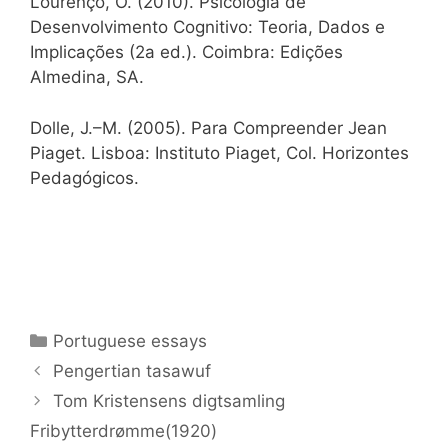
Lourenço, O. (2010). Psicologia de
Desenvolvimento Cognitivo: Teoria, Dados e
Implicações (2a ed.). Coimbra: Edições
Almedina, SA.
Dolle, J.–M. (2005). Para Compreender Jean
Piaget. Lisboa: Instituto Piaget, Col. Horizontes
Pedagógicos.
Categories
Portuguese essays
Pengertian tasawuf
Tom Kristensens digtsamling
Fribytterdrømme(1920)