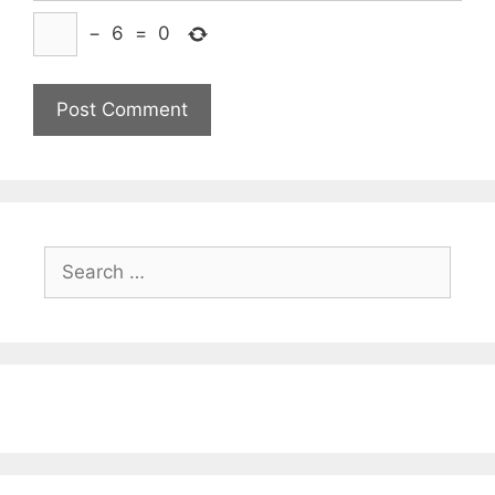
−
6
=
0
Search
for: