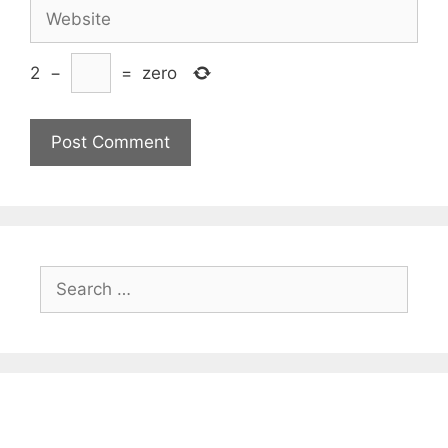
Website
2
−
=
zero
Search
for: